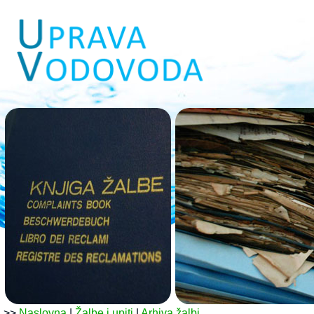
>>
Naslovna
|
Žalbe i upiti
|
Arhiva žalbi