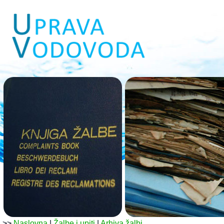
>>
Naslovna
|
Žalbe i upiti
|
Arhiva žalbi